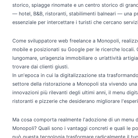
storico, spiagge rinomate e un centro storico di grande
— hotel, B&B, ristoranti, stabilimenti balneari — una 
essenziale per intercettare i turisti che cercano servi
Come sviluppatore web freelance a Monopoli, realizzo s
mobile e posizionati su Google per le ricerche locali. 
lungomare, un’agenzia immobiliare o un’attività artigian
trovare dai clienti giusti.
In un'epoca in cui la digitalizzazione sta trasformando
settore della ristorazione a Monopoli sta vivendo una r
innovazioni più rilevanti degli ultimi anni, il menu di
ristoranti e pizzerie che desiderano migliorare l'esperi
Ma cosa comporta realmente l'adozione di un menu digi
Monopoli? Quali sono i vantaggi concreti e quali le po
può questa tecnologia trasformare radicalmente il tu