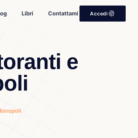
log
Libri
Contattami
Accedi
oranti e
oli
Monopoli