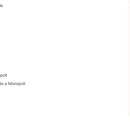
le
poli
te a Monopoli