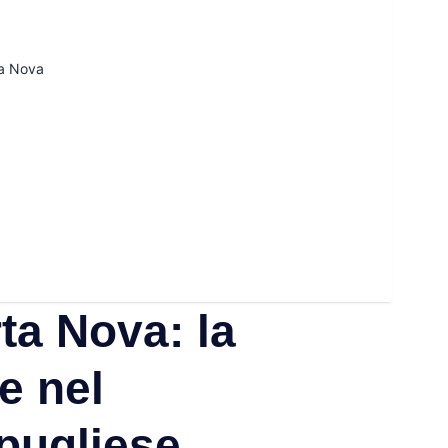
ta Nova
ta Nova: la
e nel
pugliese