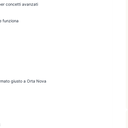
er concetti avanzati
he funziona
ormato giusto a Orta Nova
i