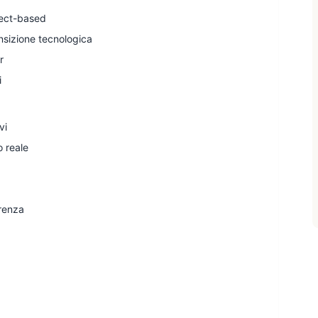
ject-based
nsizione tecnologica
r
i
vi
 reale
erenza