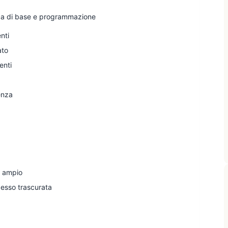
tica di base e programmazione
nti
ato
enti
enza
ù ampio
esso trascurata