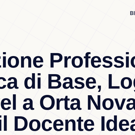
B
ione Professio
ca di Base, L
vel a Orta Nov
il Docente Idea