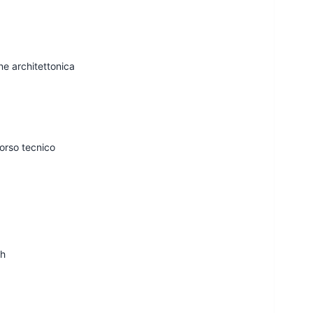
e architettonica
corso tecnico
ch