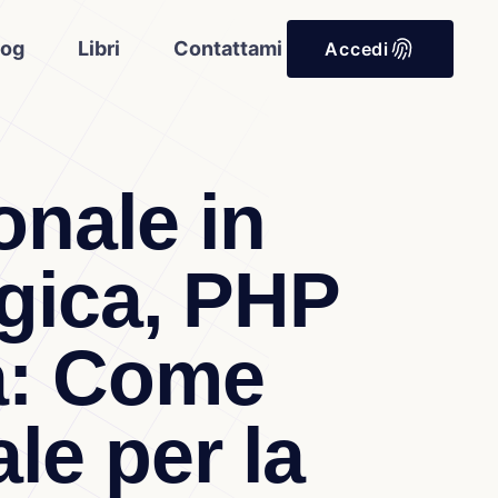
log
Libri
Contattami
Accedi
nale in
ogica, PHP
a: Come
le per la